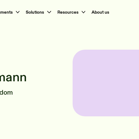
gments
Solutions
Resources
About us
mann
endom