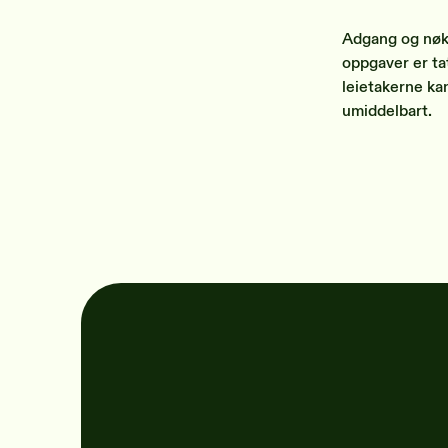
Adgang og nøkle
oppgaver er tat
leietakerne ka
umiddelbart.