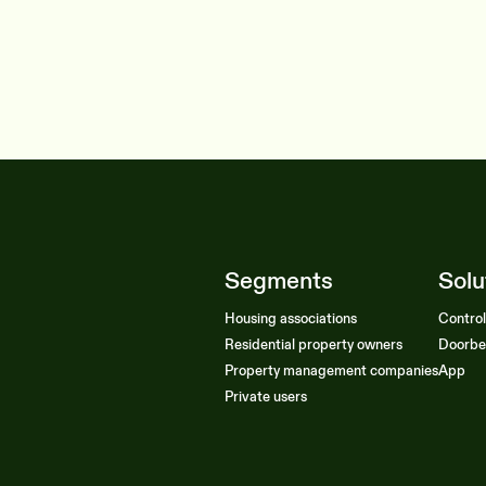
Segments
Solu
Housing associations
Contro
Residential property owners
Doorbe
Property management companies
App
Private users