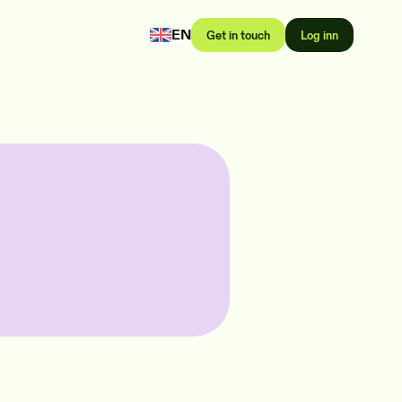
EN
Get in touch
Log inn