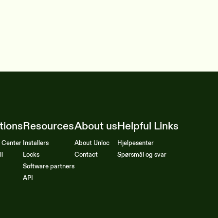
tions
Resources
About us
Helpful Links
l Center
Installers
About Unloc
Hjelpesenter
ll
Locks
Contact
Spørsmål og svar
Software partners
API