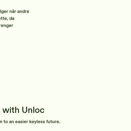
elger når andre
tte, da
trenger
 with Unloc
n to an easier keyless future.