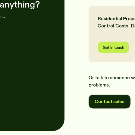
 anything?
rt.
Residential Prop
Control Costs. D
Get in touch
Or talk to someone w
problems.
Contact sales